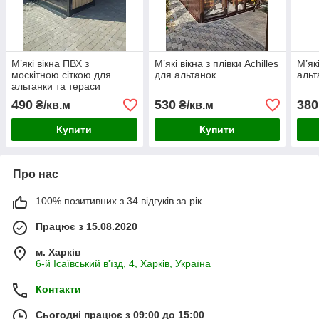
М’які вікна ПВХ з
М’які вікна з плівки Achilles
М’як
москітною сіткою для
для альтанок
альт
альтанки та тераси
490
530
380
₴/кв.м
₴/кв.м
Купити
Купити
Про нас
100% позитивних з 34 відгуків за рік
Працює з 15.08.2020
м. Харків
6-й Ісаївський в'їзд, 4, Харків, Україна
Контакти
Сьогодні працює з 09:00 до 15:00