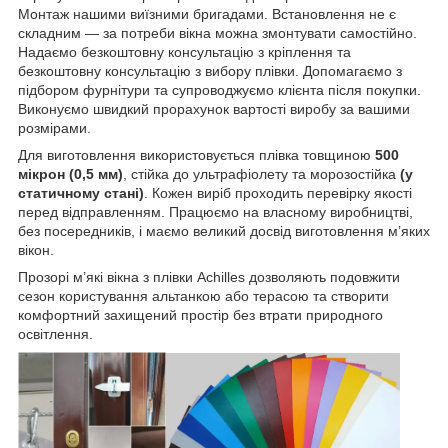
Монтаж нашими виїзними бригадами. Встановлення не є
складним — за потреби вікна можна змонтувати самостійно.
Надаємо безкоштовну консультацію з кріплення та
безкоштовну консультацію з вибору плівки. Допомагаємо з
підбором фурнітури та супроводжуємо клієнта після покупки.
Виконуємо швидкий прорахунок вартості виробу за вашими
розмірами.
Для виготовлення використовується плівка товщиною
500
мікрон (0,5 мм)
, стійка до ультрафіолету та морозостійка
(у
статичному стані)
. Кожен виріб проходить перевірку якості
перед відправленням. Працюємо на власному виробництві,
без посередників, і маємо великий досвід виготовлення м’яких
вікон.
Прозорі м’які вікна з плівки Achilles дозволяють подовжити
сезон користування альтанкою або терасою та створити
комфортний захищений простір без втрати природного
освітлення.