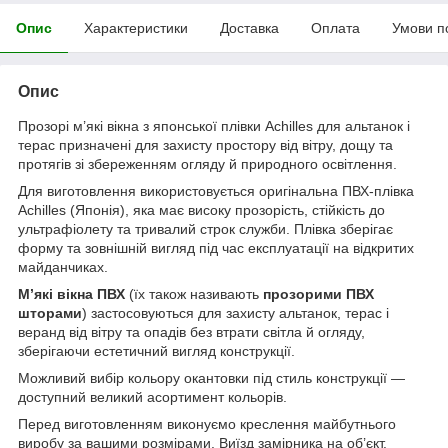
Опис
Характеристики
Доставка
Оплата
Умови п
Опис
Прозорі м’які вікна з японської плівки Achilles для альтанок і
терас призначені для захисту простору від вітру, дощу та
протягів зі збереженням огляду й природного освітлення.
Для виготовлення використовується оригінальна ПВХ-плівка
Achilles (Японія), яка має високу прозорість, стійкість до
ультрафіолету та тривалий строк служби. Плівка зберігає
форму та зовнішній вигляд під час експлуатації на відкритих
майданчиках.
М’які вікна ПВХ
(їх також називають
прозорими ПВХ
шторами
) застосовуються для захисту альтанок, терас і
веранд від вітру та опадів без втрати світла й огляду,
зберігаючи естетичний вигляд конструкції.
Можливий вибір кольору окантовки під стиль конструкції —
доступний великий асортимент кольорів.
Перед виготовленням виконуємо креслення майбутнього
виробу за вашими розмірами. Виїзд замірника на об’єкт.