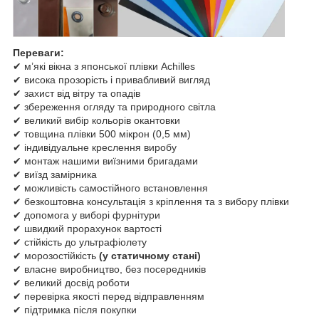
Переваги:
✔ м’які вікна з японської плівки Achilles
✔ висока прозорість і привабливий вигляд
✔ захист від вітру та опадів
✔ збереження огляду та природного світла
✔ великий вибір кольорів окантовки
✔ товщина плівки 500 мікрон (0,5 мм)
✔ індивідуальне креслення виробу
✔ монтаж нашими виїзними бригадами
✔ виїзд замірника
✔ можливість самостійного встановлення
✔ безкоштовна консультація з кріплення та з вибору плівки
✔ допомога у виборі фурнітури
✔ швидкий прорахунок вартості
✔ стійкість до ультрафіолету
✔ морозостійкість
(у статичному стані)
✔ власне виробництво, без посередників
✔ великий досвід роботи
✔ перевірка якості перед відправленням
✔ підтримка після покупки