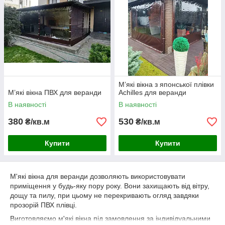
М’які вікна з японської плівки
М’які вікна ПВХ для веранди
Achilles для веранди
В наявності
В наявності
380
530
₴/кв.м
₴/кв.м
Купити
Купити
М'які вікна для веранди дозволяють використовувати
приміщення у будь-яку пору року. Вони захищають від вітру,
дощу та пилу, при цьому не перекривають огляд завдяки
прозорій ПВХ плівці.
Виготовляємо м'які вікна під замовлення за індивідуальними