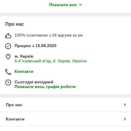
розмірами. Ви отримуєте рішення, яке ідеально підходить під
Показати все
вашу веранду з урахуванням усіх особливостей конструкції.
Переваги м'яких вікон для веранди:
захист від вітру та опадів
Про нас
збереження тепла
100% позитивних з 34 відгуків за рік
комфорт у будь-яку погоду
Працює з 15.08.2020
швидкий монтаж і демонтаж
довговічність матеріалу
м. Харків
6-й Ісаївський в'їзд, 4, Харків, Україна
Доступні також інші варіанти м'яких вікон:
для альтанки
Контакти
для тераси
Сьогодні вихідний
прозорі м'які вікна
Показати весь графік роботи
тоновані м'які вікна
м'які вікна з москітною сіткою
Про нас
Переглянути всі варіанти можна у категорії
м'які вікна.
Контакти