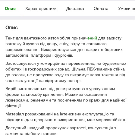
Опис
Характеристики
Доставка
Оплата
Умови п
Опис
Тент для вантажного автомобіля признач
ений
для захисту
вантажу й кузова від дощу, снігу, вітру та сонячного
випромінювання. Використовується для накриття бортових
автомобілів, платформ і фургонів.
Застосовується у комерційних перевезеннях, на будівельних
об’єктах і в господарських зонах. Щільна ПВХ-тканина стійка
до вологи, не пропускає воду та витримує навантаження під
час експлуатації на відкритому повітрі.
Виріб виготовляється під розміри кузова з урахуванням
форми та способу кріплення. Можливе оснащення
люверсами, ременями та посиленням по краях для надійної
фіксації.
Матеріал розрахований на інтенсивну експлуатацію та
підходить для цілорічного використання, має морозостійкість.
Доступний швидкий прорахунок вартості, консультація з
заміру та підбору тканини.